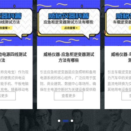
电源四线测试
威格仪器-应急柜逆变器测试
威格仪器-
法
方法有哪些
测
称充电宝）作为现
引言应急柜逆变器是应急照明和备用
引言车载逆变器
的便携式供电设
电源系统的核心组件，广泛应用于医
力汽车中的关键
能手机、平板电脑
院、商业建筑、数据中心等场所，确
直流电转换为交
充电。随着移动电
保在主电源中断时为关键设备提供稳
其他用电设备提
质量...
定的交流电。其性能直接...
逆变器的核心，集成
更多
查看更多
查