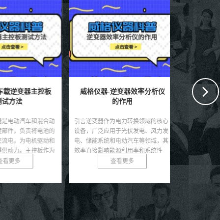
车载逆变器主控板
威格仪器-逆变器效率分析仪
威格仪器
试方法
的作用
是电动汽车和混合动
引言逆变器作为电力转换领域的核心
引言随着可再
部件，负责将电池的
设备，广泛应用于光伏发电、风力发
速发展，储能
流电，为电机驱动和
电、储能系统和电动汽车等领域，其
池，因其高能
供动力。主控板作为
效率直接影响能源利用率和系统性
为能源储存的
了控...
能。随着可再生能源的快速...
在极端条件下可
看更多
查看更多