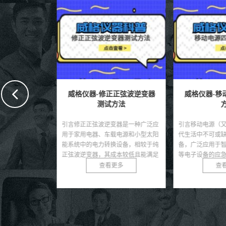
机极速测试
威格仪器-修正正弦波逆变器
威格仪器-移动
些
测试方法
方
动自行车、电动
引言修正正弦波逆变器是一种广泛应
引言移动电源（又
动力部件，因其
用于家用电器、车载电源和小型太阳
代生活中不可或缺
化的重心分布而
能系统中的电力转换设备，相较于纯
备，广泛应用于智
应用场景中，如
正弦波逆变器，其成本较低且能满足
等电子设备的应急
...
大部分非敏感负载的需求...
源市场的快速发展，其
多
查看更多
查看