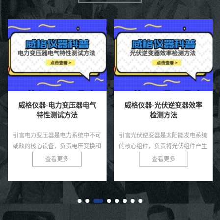
威格仪器-电力变压器电气
威格仪器-光伏逆变器效率
特性测试方法
检测方法
引言电力变压器是电力系统中不可
引言光伏逆变器是太阳能发电系统
或缺的核心设备，负责电压变换和
的核心组件，负责将光伏组件产生
电能传输，其电气特性直接影响电
的直流电转换为交流电，供电网或
查看更多
查看更多
网的稳定性和效率。为确保变压器
负载使用。其效率直接影响系统的
在制造、安装和运行过程中的性
发电量和经济效益。随着光伏行
能...
业...