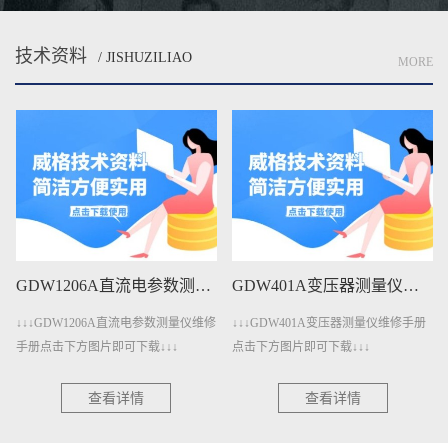
技术资料
/ JISHUZILIAO
MORE
GDW401A变压器测量仪维修手册下载
GDW401变压器测量仪维修手册下载
↓↓↓GDW401A变压器测量仪维修手册
↓↓↓GDW401变压器测量仪维修手册点
点击下方图片即可下载↓↓↓
击下方图片即可下载↓↓↓
查看详情
查看详情