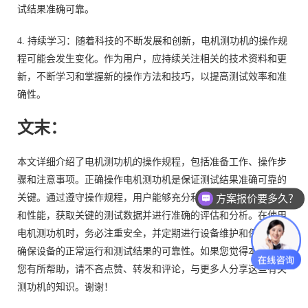
试结果准确可靠。
4. 持续学习：随着科技的不断发展和创新，电机测功机的操作规
程可能会发生变化。作为用户，应持续关注相关的技术资料和更
新，不断学习和掌握新的操作方法和技巧，以提高测试效率和准
确性。
文末：
本文详细介绍了电机测功机的操作规程，包括准备工作、操作步
方案报价要多久？
骤和注意事项。正确操作电机测功机是保证测试结果准确可靠的
关键。通过遵守操作规程，用户能够充分利用电机测功机的功能
测试设备怎么收费的？
和性能，获取关键的测试数据并进行准确的评估和分析。在使用
电机测功机时，务必注重安全，并定期进行设备维护和保养，以
确保设备的正常运行和测试结果的可靠性。如果您觉得本文稿对
您有所帮助，请不吝点赞、转发和评论，与更多人分享这些有关
测功机的知识。谢谢！