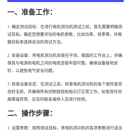
一、准备工作：
1. 确定测试目标：在进行电机测功机测试之前，首先需要明确测
试目标。确定您想要评估的电机参数，比如功率、效率等，并根
据目标来选择适当的测试方法。
2. 安装设备：将电机测功机安装在平坦、稳固的工作台上，并确
保其与电源和电机之间的电缆连接牢固可靠。确保设备接地良
好，以避免电气安全问题。
3. 检查设备状态：在测试之前，检查电机测功机的各个部件是否
完好无损，并确保所有控制按钮和指示灯正常工作。如发现任何
故障或异常，应及时联系维修人员进行检修。
二、操作步骤：
1. 设置参数：按照测试目标，将电机测功机的各项参数进行适当