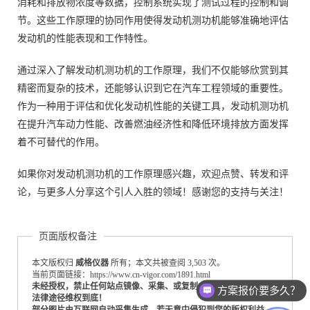
消耗和排放物浓度等数据，控制系统实现了测试过程的控制和调
节。这些工作原理的协同作用使得发动机测功机能够准确地评估
发动机的性能表现和工作特性。
通过深入了解发动机测功机的工作原理，我们不仅能够欣赏到其
精密而复杂的技术，还能够认识到它在汽车工程领域的重要性。
作为一种用于评估和优化发动机性能的关键工具，发动机测功机
在提升汽车动力性能、改善燃油经济性和降低环境排放方面发挥
着不可替代的作用。
如果你对发动机测功机的工作原理感兴趣，欢迎点赞、转发和评
论，与更多人分享这个引人入胜的领域！感谢您的支持与关注！
页面版权备注
本文版权归
威格仪器
所有；本文共被查阅 3,503 次。
方案报价要多久？
当前页面链接：https://www.cn-vigor.com/1891.html
未经授权，禁止任何站点镜像、采集、或复制本站内容，违者通过
测试设备怎么收费的？
法律途径维权到底！
部分图片由互联网自动采集生成，若无意中侵犯到您的版权利益，