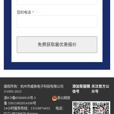
您的电话
*
免费获取最优惠报价
This
field
should
be
left
blank
版权所有：杭州市威格电子科技有限公司
添加客服微
关注官方公
©1995-2025
信号
众号
浙ICP备05006918号-5
浙公网安
备 33011002014108号
24小时服务热线：13516874432 电话：
0571-88184436
Sitemap