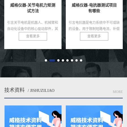
威格仪器-关节电机力矩测
威格仪器-电抗器测试项目
试方法
有哪些
引言关节电机是机器人、机械臂和
引言电抗器是电力系统中不可或缺
自动化设备中的核心驱动部件，其
的设备，用于限制短路电流、补偿
力矩输出直接决定了系统的运动精
无功功率和滤除谐波，广泛应用于
查看更多
查看更多
度、负载能力和稳定性。无论是工
变电站、输配电网络和工业电力系
业机器人还是医疗康复设备，关
统。由于电抗器通常运行在高
节...
压、...
技术资料
/ JISHUZILIAO
MORE