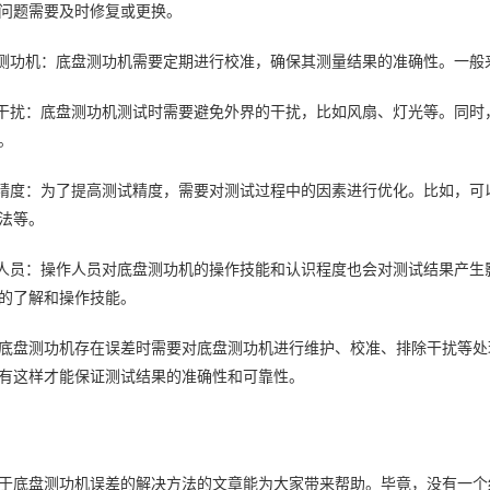
问题需要及时修复或更换。
盘测功机：底盘测功机需要定期进行校准，确保其测量结果的准确性。一
界干扰：底盘测功机测试时需要避免外界的干扰，比如风扇、灯光等。同
。
试精度：为了提高测试精度，需要对测试过程中的因素进行优化。比如，
法等。
作人员：操作人员对底盘测功机的操作技能和认识程度也会对测试结果产
的了解和操作技能。
底盘测功机存在误差时需要对底盘测功机进行维护、校准、排除干扰等处
有这样才能保证测试结果的准确性和可靠性。
：
于底盘测功机误差的解决方法的文章能为大家带来帮助。毕竟，没有一个