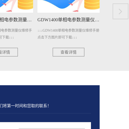
GDW1400A单相电参数测量仪维修手册下载
GDW1400单相电参数测量仪维修手册下载
A单相电参数测量仪维修手
↓↓↓GDW1400单相电参数测量仪维修手册
↓↓↓GDW120
下载↓↓↓
点击下方图片即可下载↓↓↓
册点击下方图片即
看详情
查看详情
们将第一时间和您取的联系！