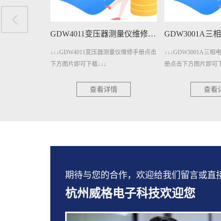
GDW401变压器测量仪维修手册下载
GDW4011变压器测量仪维修手册下载
测量仪维修手册点击
↓↓↓GDW4011变压器测量仪维修手册点击
↓↓↓GDW3001A
下方图片即可下载↓↓↓
册点击下方图片即可下
情
查看详情
查看
期待与您的合作，欢迎给我们留言或直接拨打：
杭州威格电子科技欢迎您