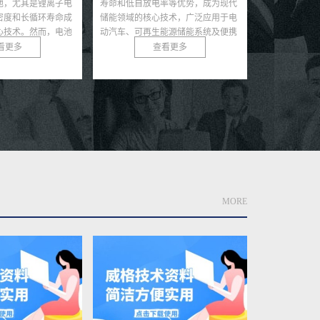
池，尤其是锂离子电
寿命和低自放电率等优势，成为现代
展，电子水泵
密度和长循环寿命成
储能领域的核心技术，广泛应用于电
池、热管理模
心技术。然而，电池
动汽车、可再生能源储能系统及便携
要的冷却作用
生热...
式电子设备。然而，锂电...
电子水泵具有智
看更多
查看更多
MORE