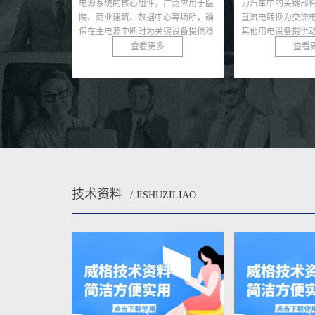
便携式供电设
电源系统的核心组件，广泛应用于医
力汽车中的关键部
手机、平板电脑
院、商业建筑、数据中心等场所，确
直流电转换为交流
电。随着移动电
保在主电源中断时为关键设备提供稳
其他用电设备提供
量...
定的交流电。其性能直接...
逆变器的核心，集成了
多
查看更多
查看
技术资料
/ JISHUZILIAO