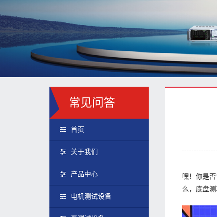
常见问答
首页
关于我们
产品中心
嘿！你是否
么，底盘测
电机测试设备