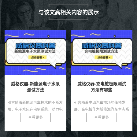
与该文高相关内容的展示
威格仪器-充电桩极限测试
威格仪器-关节电机力矩测
方法有哪些
试方法
引言随着电动汽车市场的蓬勃发
引言关节电机是机器人、机械臂和
展，充电桩作为新能源汽车生态系
自动化设备中的核心驱动部件，其
统的核心基础设施，其性能和可靠
力矩输出直接决定了系统的运动精
查看更多
查看更多
性直接影响用户体验和电网安全。
度、负载能力和稳定性。无论是工
充电桩需在极端条件下，如高温、
业机器人还是医疗康复设备，关
低...
节...