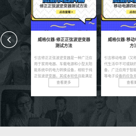
弦波逆变器
威格仪器-移动电源四线测试
威格仪器-应急
法
方法
方法有
器是一种广泛应
引言移动电源（又称充电宝）作为现
引言应急柜逆变器
电源和小型太阳
代生活中不可或缺的便携式供电设
电源系统的核心组
设备，相较于纯
备，广泛应用于智能手机、平板电脑
院、商业建筑、数
本较低且能满足
等电子设备的应急充电。随着移动电
保在主电源中断时
...
源市场的快速发展，其质量...
定的交流电。其性能直
多
查看更多
查看