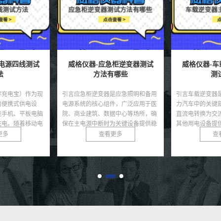
柜逆变器测试
威格仪器-车载逆变器主控板
威格仪器-
哪些
测试方法
的
是应急照明和备用
引言车载逆变器是电动汽车和混合动
引言逆变器作为
件，广泛应用于医
力汽车中的关键部件，负责将电池的
设备，广泛应用
据中心等场所，确
直流电转换为交流电，为电机驱动和
电、储能系统和
为关键设备提供稳
其他用电设备提供动力。主控板作为
效率直接影响能
接...
逆变器的核心，集成了控...
能。随着可再生能
更多
查看更多
查