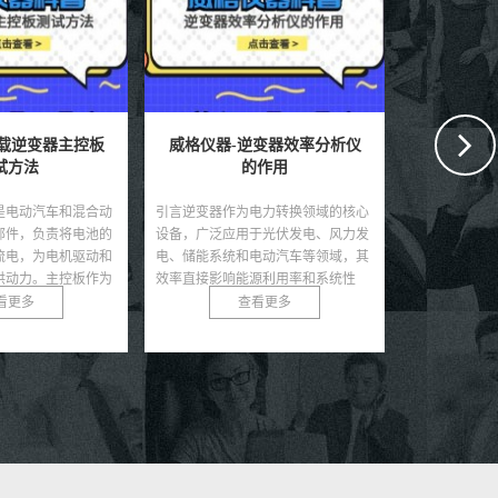
逆变器效率分析仪
威格仪器-储能电池热失控测
威格仪器
作用
试标准
电力转换领域的核心
引言随着可再生能源和电动汽车的快
引言锂电池因
于光伏发电、风力发
速发展，储能电池，尤其是锂离子电
寿命和低自放
电动汽车等领域，其
池，因其高能量密度和长循环寿命成
储能领域的核
源利用率和系统性
为能源储存的核心技术。然而，电池
动汽车、可再
源的快速...
在极端条件下可能发生热...
式电子设备。然
看更多
查看更多