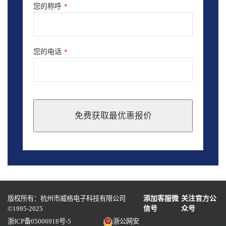
您的称呼
*
您的电话
*
免费获取最优惠报价
This
field
should
be
left
blank
版权所有：杭州市威格电子科技有限公司
添加客服微
关注官方公
©1995-2025
信号
众号
浙ICP备05006918号-5
浙公网安