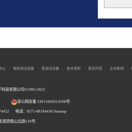
This
field
should
be
left
blank
中心
电机测试设备
泵测试设备
技术资料
常见问答
企业新闻
技有限公司©1995-2025
浙公网安备 33011002014108号
4432 电话：0571-88184436
Sitemap
街道西南山北路159号