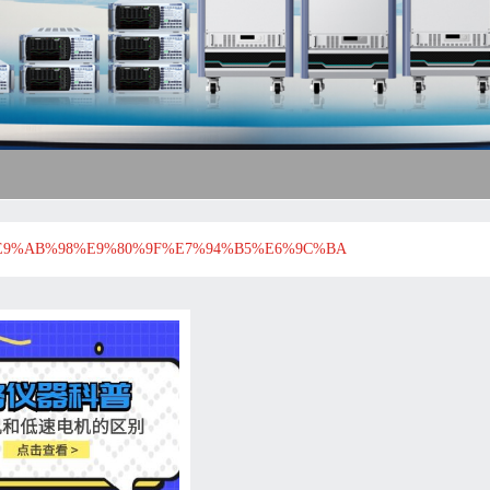
E9%AB%98%E9%80%9F%E7%94%B5%E6%9C%BA