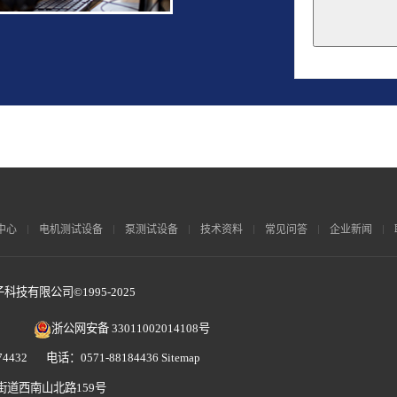
This
field
should
be
left
blank
中心
电机测试设备
泵测试设备
技术资料
常见问答
企业新闻
技有限公司©1995-2025
浙公网安备 33011002014108号
4432 电话：0571-88184436
Sitemap
街道西南山北路159号