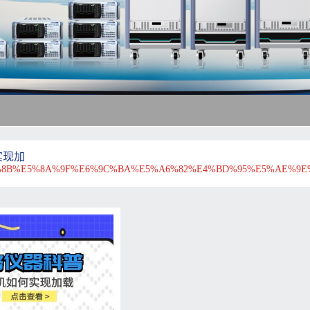
实现加
%8B%E5%8A%9F%E6%9C%BA%E5%A6%82%E4%BD%95%E5%AE%9E