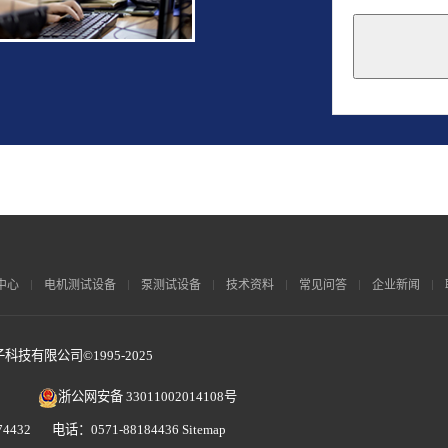
This
field
should
be
left
blank
中心
电机测试设备
泵测试设备
技术资料
常见问答
企业新闻
技有限公司©1995-2025
浙公网安备 33011002014108号
4432 电话：0571-88184436
Sitemap