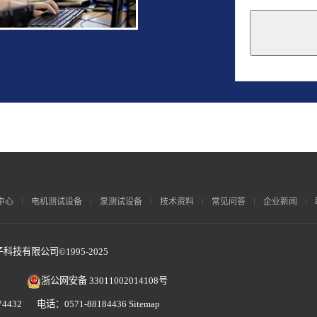
This
field
should
be
left
blank
中心
电机测试设备
泵测试设备
技术资料
常见问答
企业新闻
技有限公司©1995-2025
浙公网安备 33011002014108号
4432 电话：0571-88184436
Sitemap