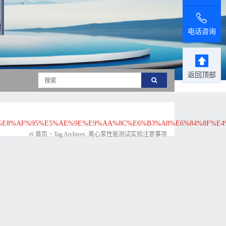
电话咨询
返回顶部
%E8%AF%95%E5%AE%9E%E9%AA%8C%E6%B3%A8%E6%84%8F%E4
首页
>
Tag Archives: 离心泵性能测试实验注意事项