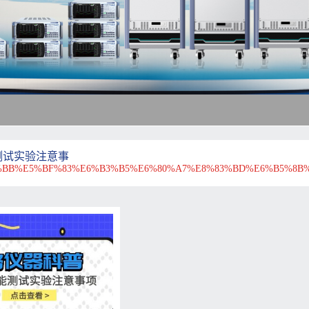
测试实验注意事
%BB%E5%BF%83%E6%B3%B5%E6%80%A7%E8%83%BD%E6%B5%8B