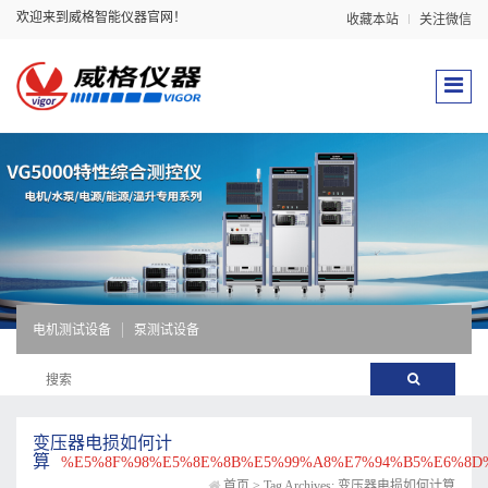
欢迎来到威格智能仪器官网！
收藏本站
关注微信
电机测试设备
泵测试设备
变压器电损如何计
算
%E5%8F%98%E5%8E%8B%E5%99%A8%E7%94%B5%E6%8D
首页
>
Tag Archives: 变压器电损如何计算