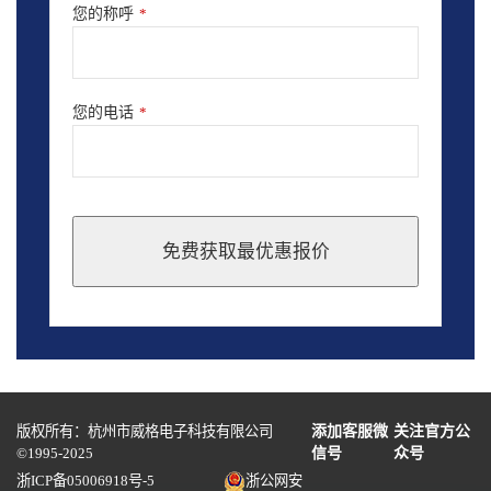
您的称呼
*
您的电话
*
免费获取最优惠报价
This
field
should
be
left
blank
版权所有：杭州市威格电子科技有限公司
添加客服微
关注官方公
©1995-2025
信号
众号
浙ICP备05006918号-5
浙公网安