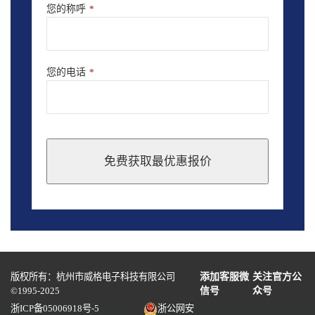
您的称呼
*
您的电话
*
免费获取最优惠报价
This
field
should
be
left
blank
版权所有：杭州市威格电子科技有限公司
添加客服微
关注官方公
©1995-2025
信号
众号
浙ICP备05006918号-5
浙公网安