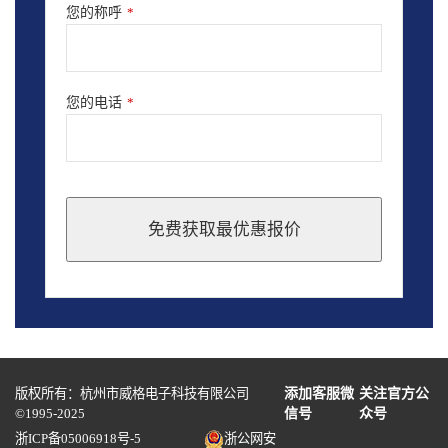
您的称呼
*
您的电话
*
免费获取最优惠报价
This
field
should
be
left
blank
版权所有：杭州市威格电子科技有限公司
添加客服微
关注官方公
©1995-2025
信号
众号
浙ICP备05006918号-5
浙公网安