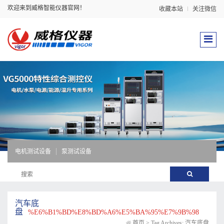
欢迎来到威格智能仪器官网！
收藏本站
关注微信
电机测试设备
泵测试设备
汽车底
盘
%E6%B1%BD%E8%BD%A6%E5%BA%95%E7%9B%98
首页
>
Tag Archives: 汽车底盘