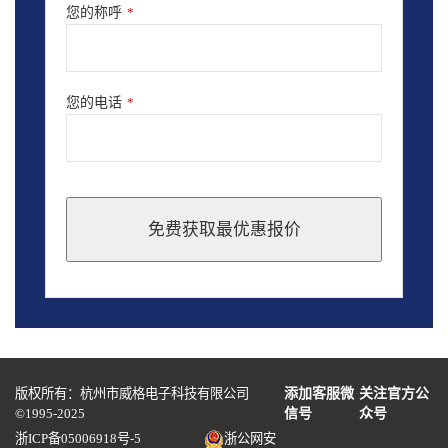
您的称呼
*
您的电话
*
免费获取最优惠报价
This
field
should
be
left
blank
版权所有：杭州市威格电子科技有限公司
添加客服微
关注官方公
©1995-2025
信号
众号
浙ICP备05006918号-5
浙公网安