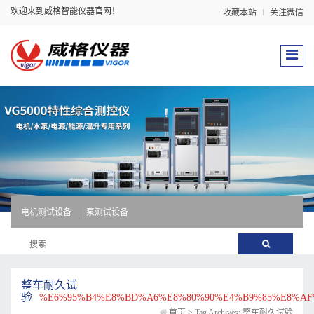
欢迎来到威格智能仪器官网！
收藏本站
关注微信
电机测试设备
泵测试设备
整车耐久试
验
%E6%95%B4%E8%BD%A6%E8%80%90%E4%B9%85%E8%AF
首页
>
Tag Archives: 整车耐久试验