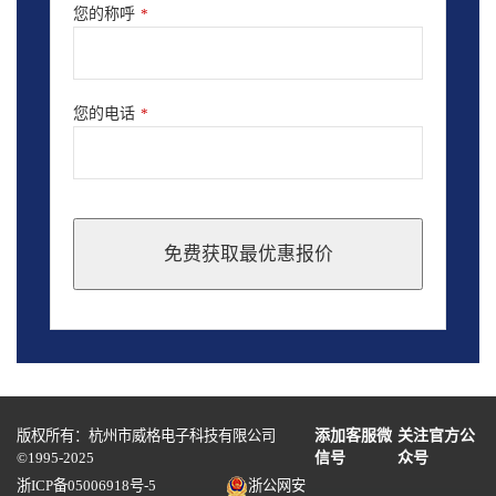
您的称呼
*
您的电话
*
免费获取最优惠报价
This
field
should
be
left
blank
版权所有：杭州市威格电子科技有限公司
添加客服微
关注官方公
©1995-2025
信号
众号
浙ICP备05006918号-5
浙公网安