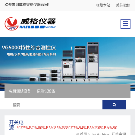
欢迎来到威格智能仪器官网！
收藏本站
关注微信
电机测试设备
泵测试设备
开关电
源
%E5%BC%80%E5%85%B3%E7%94%B5%E6%BA%90
首页
>
Tag Archives: 开关电源