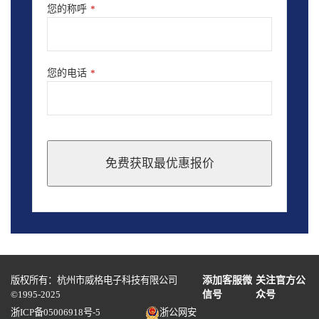
您的称呼
*
您的电话
*
免费获取最优惠报价
This
field
should
be
left
blank
版权所有：杭州市威格电子科技有限公司
添加客服微
关注官方公
©1995-2025
信号
众号
浙ICP备05006918号-5
浙公网安