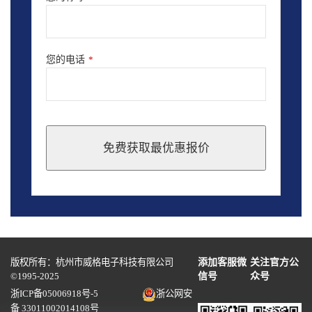
您的电话
*
免费获取最优惠报价
This
field
should
be
left
blank
版权所有：杭州市威格电子科技有限公司
添加客服微
关注官方公
©1995-2025
信号
众号
浙ICP备05006918号-5
浙公网安
备 33011002014108号