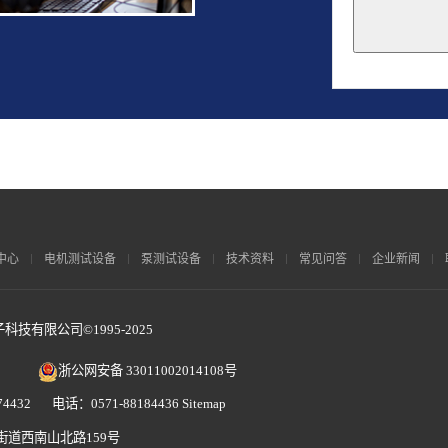
This
field
should
be
left
blank
中心
电机测试设备
泵测试设备
技术资料
常见问答
企业新闻
技有限公司©1995-2025
浙公网安备 33011002014108号
4432 电话：0571-88184436
Sitemap
街道西南山北路159号