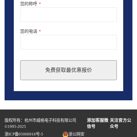
您的称呼
*
您的电话
*
免费获取最优惠报价
This
field
should
be
left
blank
版权所有：杭州市威格电子科技有限公司
添加客服微
关注官方公
©1995-2025
信号
众号
浙ICP备05006918号-5
浙公网安