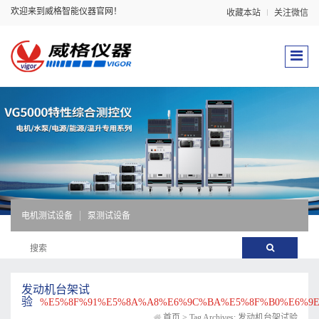
欢迎来到威格智能仪器官网！
收藏本站
关注微信
电机测试设备
泵测试设备
发动机台架试
验
%E5%8F%91%E5%8A%A8%E6%9C%BA%E5%8F%B0%E6%9
首页
>
Tag Archives: 发动机台架试验