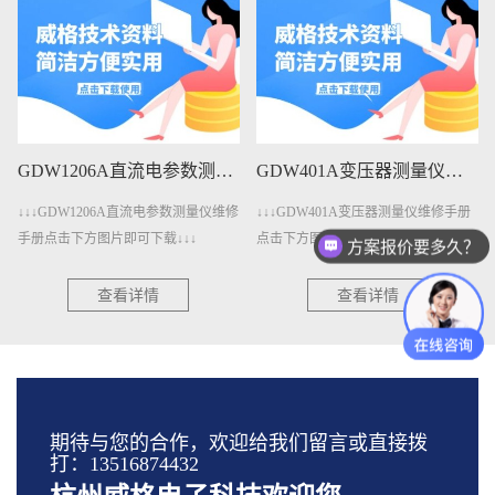
GDW1206A直流电参数测量仪维修手册下载
GDW401A变压器测量仪维修手册下载
↓↓↓GDW1206A直流电参数测量仪维修
↓↓↓GDW401A变压器测量仪维修手册
↓
方案报价要多久？
手册点击下方图片即可下载↓↓↓
点击下方图片即可下载↓↓↓
测试设备怎么收费的？
查看详情
查看详情
期待与您的合作，欢迎给我们留言或直接拨
打：13516874432