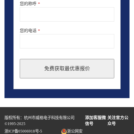
您的称呼
*
您的电话
*
免费获取最优惠报价
This
field
should
be
left
blank
版权所有：杭州市威格电子科技有限公司
添加客服微
关注官方公
©1995-2025
信号
众号
浙ICP备05006918号-5
浙公网安