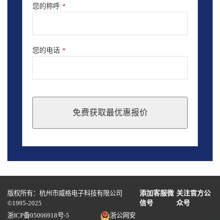
您的称呼
*
您的电话
*
免费获取最优惠报价
This
field
should
be
left
blank
版权所有：杭州市威格电子科技有限公司
添加客服微
关注官方公
©1995-2025
信号
众号
浙ICP备05006918号-5
浙公网安