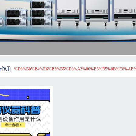
备作用
%E6%B0%B4%E6%B3%B5%E6%A3%80%E6%B5%8B%E8%AE