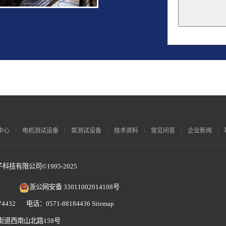
This
field
should
be
left
blank
中心
电机测试设备
泵测试设备
技术资料
常见问答
企业新闻
技有限公司©1995-2025
浙公网安备 33011002014108号
4432 电话：0571-88184436
Sitemap
街道西南山北路159号