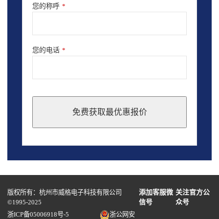
您的称呼
*
您的电话
*
免费获取最优惠报价
This
field
should
be
left
blank
版权所有：杭州市威格电子科技有限公司
添加客服微
关注官方公
©1995-2025
信号
众号
浙ICP备05006918号-5
浙公网安