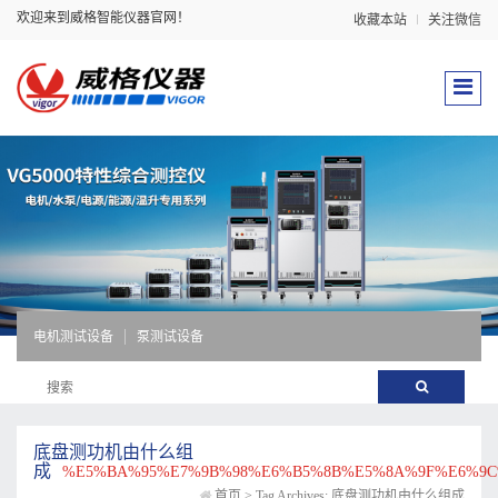
欢迎来到威格智能仪器官网！
收藏本站
关注微信
电机测试设备
泵测试设备
底盘测功机由什么组
成
%E5%BA%95%E7%9B%98%E6%B5%8B%E5%8A%9F%E6%9C
首页
>
Tag Archives: 底盘测功机由什么组成