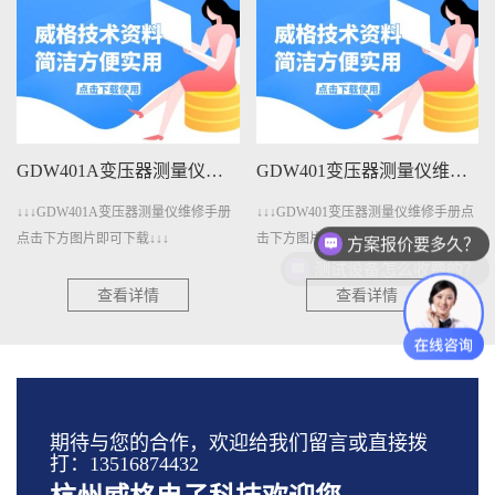
GDW401A变压器测量仪维修手册下载
GDW401变压器测量仪维修手册下载
↓↓↓GDW401A变压器测量仪维修手册
↓↓↓GDW401变压器测量仪维修手册点
方案报价要多久？
点击下方图片即可下载↓↓↓
击下方图片即可下载↓↓↓
测试设备怎么收费的？
查看详情
查看详情
期待与您的合作，欢迎给我们留言或直接拨
打：13516874432