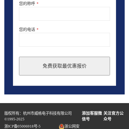
您的称呼
*
您的电话
*
免费获取最优惠报价
This
field
should
be
left
blank
版权所有：杭州市威格电子科技有限公司
添加客服微
关注官方公
©1995-2025
信号
众号
浙ICP备05006918号-5
浙公网安