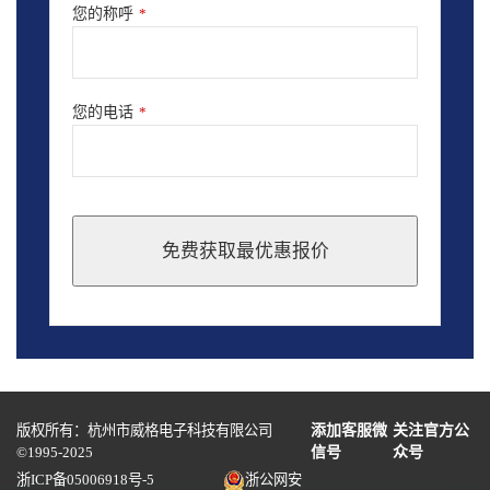
您的称呼
*
您的电话
*
免费获取最优惠报价
This
field
should
be
left
blank
版权所有：杭州市威格电子科技有限公司
添加客服微
关注官方公
©1995-2025
信号
众号
浙ICP备05006918号-5
浙公网安