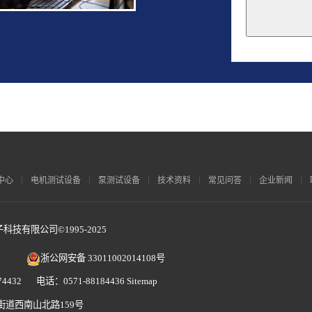
This
field
should
be
left
blank
中心
电机测试设备
泵测试设备
技术资料
常见问答
企业新闻
技有限公司©1995-2025
浙公网安备 33011002014108号
4432 电话：0571-88184436
Sitemap
街道西南山北路159号