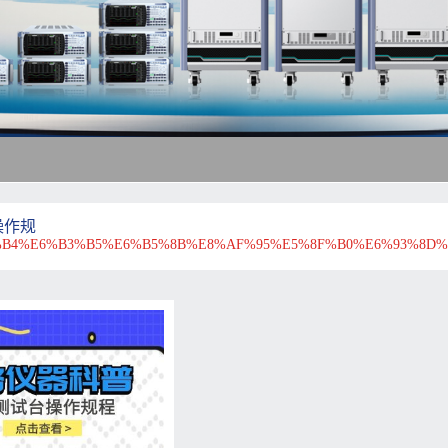
操作规
B4%E6%B3%B5%E6%B5%8B%E8%AF%95%E5%8F%B0%E6%93%8D