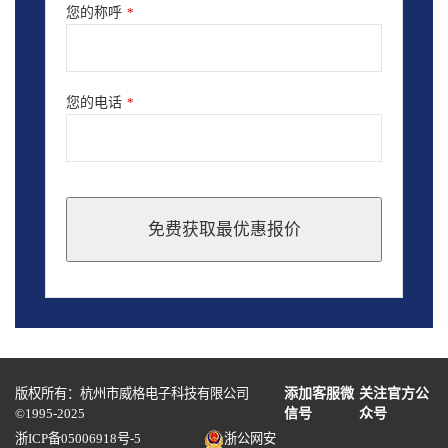
您的称呼
*
您的电话
*
免费获取最优惠报价
This
field
should
be
left
blank
版权所有：杭州市威格电子科技有限公司
添加客服微
关注官方公
©1995-2025
信号
众号
浙ICP备05006918号-5
浙公网安