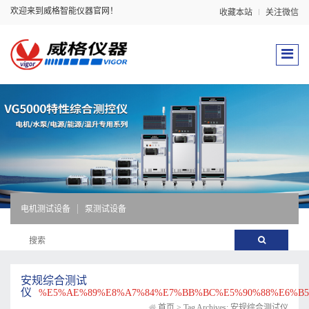
欢迎来到威格智能仪器官网！
收藏本站
关注微信
电机测试设备
泵测试设备
安规综合测试
仪
%E5%AE%89%E8%A7%84%E7%BB%BC%E5%90%88%E6%B
首页
>
Tag Archives: 安规综合测试仪