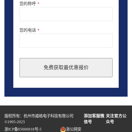
您的称呼
*
您的电话
*
免费获取最优惠报价
This
field
should
be
left
blank
版权所有：杭州市威格电子科技有限公司
添加客服微
关注官方公
©1995-2025
信号
众号
浙ICP备05006918号-5
浙公网安