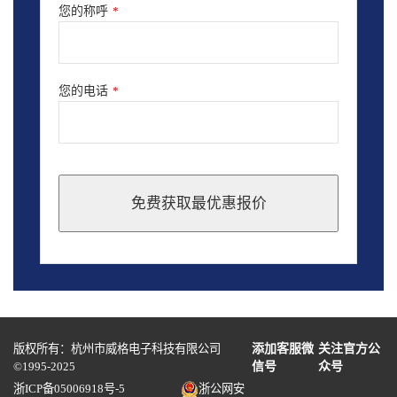
您的称呼
*
您的电话
*
免费获取最优惠报价
This
field
should
be
left
blank
版权所有：杭州市威格电子科技有限公司
添加客服微
关注官方公
©1995-2025
信号
众号
浙ICP备05006918号-5
浙公网安