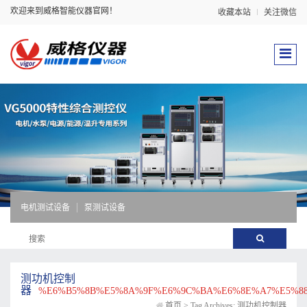
欢迎来到威格智能仪器官网！
收藏本站
关注微信
电机测试设备
泵测试设备
测功机控制
器
%E6%B5%8B%E5%8A%9F%E6%9C%BA%E6%8E%A7%E5%8
首页
>
Tag Archives: 测功机控制器