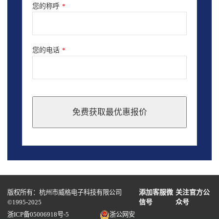
您的称呼
*
您的电话
*
免费获取最优惠报价
This
field
should
be
left
blank
版权所有：杭州市威格电子科技有限公司
添加客服微
关注官方公
©1995-2025
信号
众号
浙ICP备05006918号-5
浙公网安