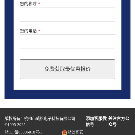
您的称呼
*
您的电话
*
免费获取最优惠报价
This
field
should
be
left
blank
版权所有：杭州市威格电子科技有限公司
添加客服微
关注官方公
©1995-2025
信号
众号
浙ICP备05006918号-5
浙公网安