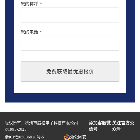
您的称呼
*
您的电话
*
免费获取最优惠报价
This
field
should
be
left
blank
版权所有：杭州市威格电子科技有限公司
添加客服微
关注官方公
©1995-2025
信号
众号
浙ICP备05006918号-5
浙公网安