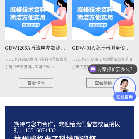
GDW1206A直流电参数测量仪维修手册下载
GDW401A变压器测量仪维修手册下载
06A直流电参数测量仪维修
↓↓↓GDW401A变压器测量仪维修手册
↓↓↓GDW401
片即可下载↓↓↓
点击下方图片即可下载↓↓↓
击下方图片即可下载
方案报价要多久？
查看详情
查看详情
查
期待与您的合作，欢迎给我们留言或直接拨
打：13516874432