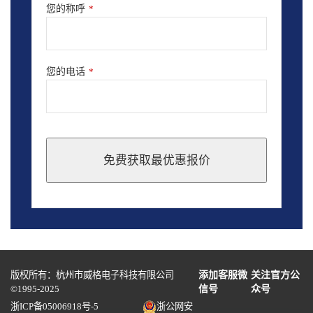
您的称呼
*
您的电话
*
免费获取最优惠报价
This
field
should
be
left
blank
版权所有：杭州市威格电子科技有限公司
添加客服微
关注官方公
©1995-2025
信号
众号
浙ICP备05006918号-5
浙公网安