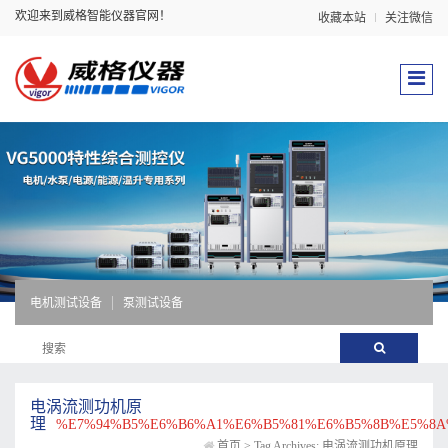
欢迎来到威格智能仪器官网！
收藏本站
关注微信
电机测试设备
泵测试设备
电涡流测功机原
理
%E7%94%B5%E6%B6%A1%E6%B5%81%E6%B5%8B%E5%8A
首页
>
Tag Archives: 电涡流测功机原理