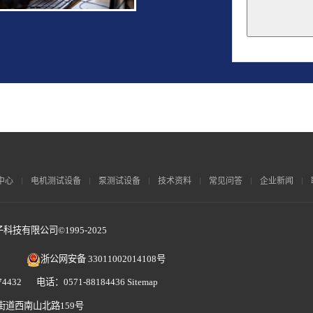
This
field
should
be
left
blank
中心
电机测试设备
泵测试设备
技术资料
常见问答
企业新闻
技有限公司©1995-2025
浙公网安备 33011002014108号
4432 电话：0571-88184436
Sitemap
街道西南山北路159号