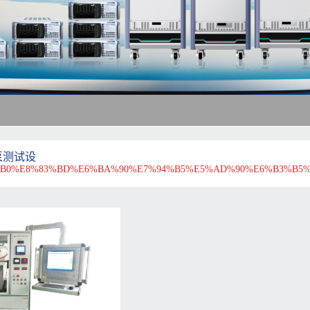
泵测试设
%B0%E8%83%BD%E6%BA%90%E7%94%B5%E5%AD%90%E6%B3%B5