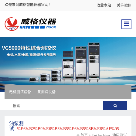
欢迎来到威格智能仪器官网！
收藏本站
关注微信
电机测试设备
泵测试设备
油泵测
试
%E6%B2%B9%E6%B3%B5%E6%B5%8B%E8%AF%95
首页
>
Tag Archives: 油泵测试