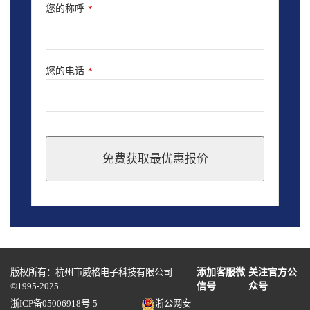
您的称呼
*
您的电话
*
免费获取最优惠报价
This
field
should
be
left
blank
版权所有：杭州市威格电子科技有限公司
添加客服微
关注官方公
©1995-2025
信号
众号
浙ICP备05006918号-5
浙公网安