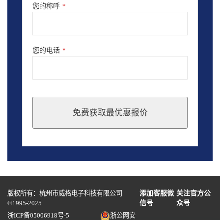
您的称呼
*
您的电话
*
免费获取最优惠报价
This
field
should
be
left
blank
版权所有：杭州市威格电子科技有限公司
添加客服微
关注官方公
©1995-2025
信号
众号
浙ICP备05006918号-5
浙公网安