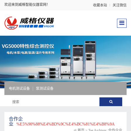
欢迎来到威格智能仪器官网！
收藏本站
关注微信
电机测试设备
泵测试设备
合作企
业
%E5%90%88%E4%BD%9C%E4%BC%81%E4%B8%9A
首页
>
Tag Archives: 合作企业