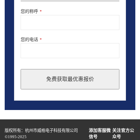
您的称呼
*
您的电话
*
免费获取最优惠报价
This
field
should
be
left
blank
版权所有：杭州市威格电子科技有限公司
添加客服微
关注官方公
©1995-2025
信号
众号