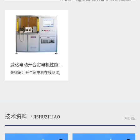
威格电动开合帘电机性能在线测试台（双工位） 直线电机综合性能出厂测试系统
关键词：
开合帘电机在线测试
,
电动开合帘电机测试系统
,
电机
测试系统
技术资料
/ JISHUZILIAO
MORE