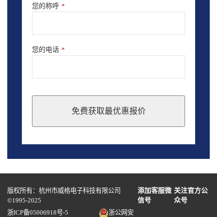
您的称呼
*
您的电话
*
免费获取最优惠报价
This
field
should
be
left
blank
版权所有：杭州市威格电子科技有限公司
添加客服微
关注官方公
©1995-2025
信号
众号
浙ICP备05006918号-5
浙公网安