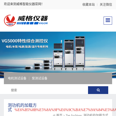
欢迎来到威格智能仪器官网！
收藏本站
关注微信
电机测试设备
泵测试设备
测功机的加载方
式
%E6%B5%8B%E5%8A%9F%E6%9C%BA%E7%9A%84%E5%8
首页
>
Tag Archives: 测功机的加载方式