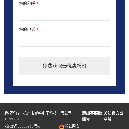
您的称呼
*
您的电话
*
免费获取最优惠报价
This
field
should
be
left
blank
版权所有：杭州市威格电子科技有限公司
添加客服微
关注官方公
©1995-2025
信号
众号
浙ICP备05006918号-5
浙公网安