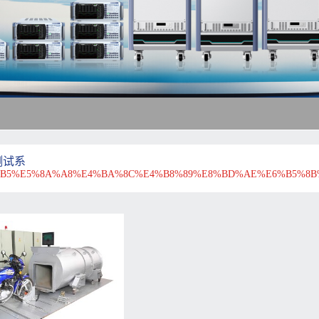
测试系
%B5%E5%8A%A8%E4%BA%8C%E4%B8%89%E8%BD%AE%E6%B5%8B