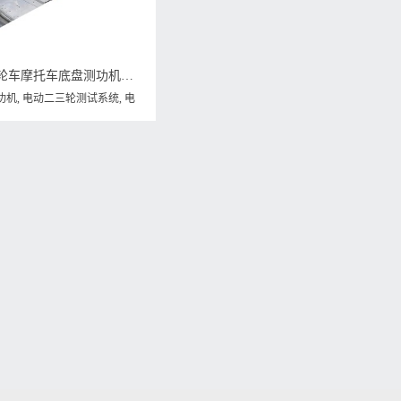
威格电动二三轮车摩托车底盘测功机及整车综合性能出厂测试系统 整车振动耐久试验台
功机
,
电动二三轮测试系统
,
电
统