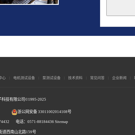
This
field
should
be
left
blank
中心
电机测试设备
泵测试设备
技术资料
常见问答
企业新闻
技有限公司©1995-2025
浙公网安备 33011002014108号
4432 电话：0571-88184436
Sitemap
街道西南山北路159号