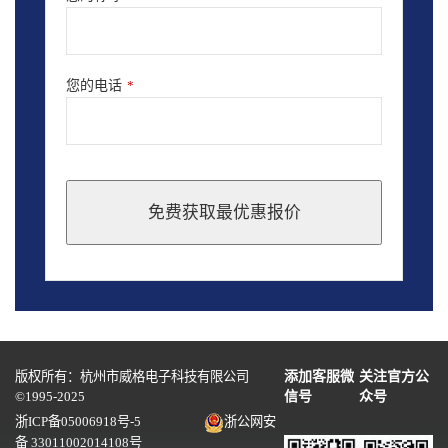
您的电话
*
免费获取最优惠报价
This
field
should
be
left
blank
版权所有：杭州市威格电子科技有限公司
添加客服微
关注官方公
©1995-2025
信号
众号
浙ICP备05006918号-5
浙公网安
备 33011002014108号