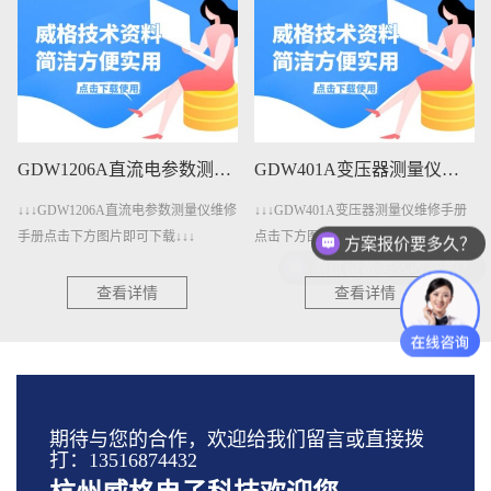
GDW1206A直流电参数测量仪维修手册下载
GDW401A变压器测量仪维修手册下载
直流电参数测量仪维修
↓↓↓GDW401A变压器测量仪维修手册
↓↓↓GDW401变压器
方案报价要多久？
下载↓↓↓
点击下方图片即可下载↓↓↓
击下方图片即可下载↓↓
测试设备怎么收费的？
详情
查看详情
查看详
期待与您的合作，欢迎给我们留言或直接拨
打：13516874432