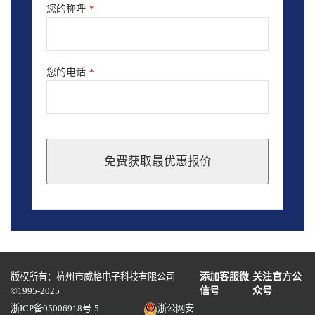
您的称呼
*
您的电话
*
免费获取最优惠报价
This
field
should
be
left
blank
版权所有：杭州市威格电子科技有限公司
添加客服微
关注官方公
©1995-2025
信号
众号
浙ICP备05006918号-5
浙公网安