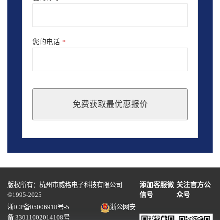
您的电话
*
免费获取最优惠报价
This
field
should
be
left
blank
版权所有：杭州市威格电子科技有限公司
添加客服微
关注官方公
©1995-2025
信号
众号
浙ICP备05006918号-5
浙公网安
备 33011002014108号