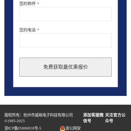
您的称呼
*
您的电话
*
免费获取最优惠报价
This
field
should
be
left
blank
版权所有：杭州市威格电子科技有限公司
添加客服微
关注官方公
©1995-2025
信号
众号
浙ICP备05006918号-5
浙公网安