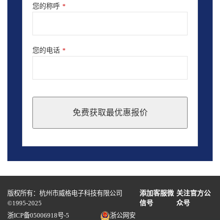
您的称呼
*
您的电话
*
免费获取最优惠报价
This
field
should
be
left
blank
版权所有：杭州市威格电子科技有限公司
添加客服微
关注官方公
©1995-2025
信号
众号
浙ICP备05006918号-5
浙公网安