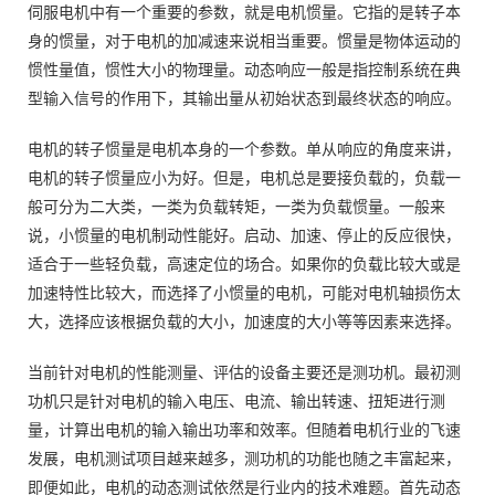
伺服电机中有一个重要的参数，就是电机惯量。它指的是转子本
身的惯量，对于电机的加减速来说相当重要。惯量是物体运动的
惯性量值，惯性大小的物理量。动态响应一般是指控制系统在典
型输入信号的作用下，其输出量从初始状态到最终状态的响应。
电机的转子惯量是电机本身的一个参数。单从响应的角度来讲，
电机的转子惯量应小为好。但是，电机总是要接负载的，负载一
般可分为二大类，一类为负载转矩，一类为负载惯量。一般来
说，小惯量的电机制动性能好。启动、加速、停止的反应很快，
适合于一些轻负载，高速定位的场合。如果你的负载比较大或是
加速特性比较大，而选择了小惯量的电机，可能对电机轴损伤太
大，选择应该根据负载的大小，加速度的大小等等因素来选择。
当前针对电机的性能测量、评估的设备主要还是测功机。最初测
功机只是针对电机的输入电压、电流、输出转速、扭矩进行测
量，计算出电机的输入输出功率和效率。但随着电机行业的飞速
发展，电机测试项目越来越多，测功机的功能也随之丰富起来，
即便如此，电机的动态测试依然是行业内的技术难题。首先动态