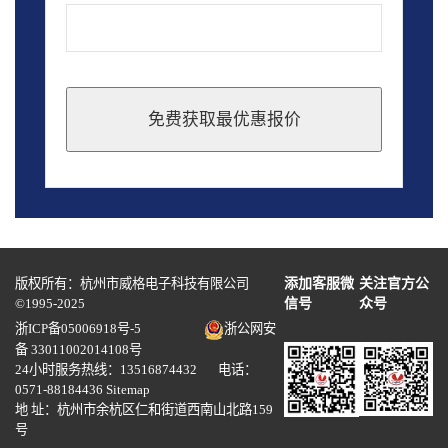
免费获取最优惠报价
This
field
should
be
left
blank
版权所有：杭州市威格电子科技有限公司
添加客服微
关注官方公
©1995-2025
信号
众号
浙ICP备05006918号-5
浙公网安
备 33011002014108号
24小时服务热线：13516874432 电话：
0571-88184436
Sitemap
地 址：杭州市余杭区仁和街道西南山北路159
号