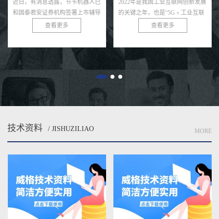
2022年是我国工业互联网创新发展
2022年，汽车行业加速迈向电
的关键之年，也是“5G﹢工业互联
动化、智能化。根据乘联会的数
网”512工程的收官之年。几年来，
据，2022年前11个月，中国汽车市
查看更多
查看更多
在政策红利与市场推动的双重作用
场上新能源汽车的零售量已经突破
下，我国工业互联网发展已经从...
500万辆，达到503万辆，同比增...
技术资料
/ JISHUZILIAO
MORE